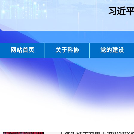
习近
网站首页
关于科协
党的建设
首页
>>
重要专题
>>
典赞2021科普宁夏
>>
揭晓名单
>>
年度科
金凤区丰登镇卫生院“三长”
疫情期间，你们是战“疫”一线最美的科
务队的责任和担当。
宁夏护理学会南丁格尔科技